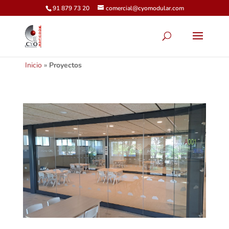
91 879 73 20
comercial@cyomodular.com
Inicio
»
Proyectos